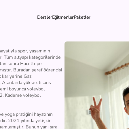
Dersler
Eğitmenler
Paketler
ayatıyla spor, yaşamının 
r. Tüm altyapı kategorilerinde 
tan sonra Hacettepe 
ıştır. Buradan şeref öğrencisi 
kariyerine Gazi 
 Alanlarda yüksek lisans 
emi boyunca voleybol 
 2. Kademe voleybol 
ve yoga pratiğini hayatının 
ır. 2021 yılında yetişkin 
mamlamıştır. Bunun yanı sıra 